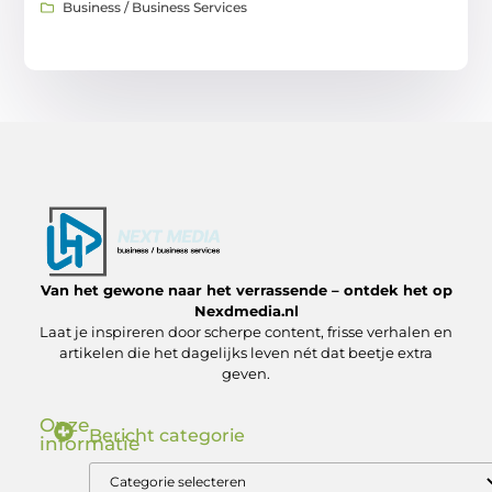
Business / Business Services
Van het gewone naar het verrassende – ontdek het op
Nexdmedia.nl
Laat je inspireren door scherpe content, frisse verhalen en
artikelen die het dagelijks leven nét dat beetje extra
geven.
Onze
Bericht categorie
informatie
Nederlandse Linkbuilding: Zo Bouw Jij aan Autoriteit in de .nl Markt
Geld verdienen via internet: ontdek hoe jij online inkomsten kunt genereren