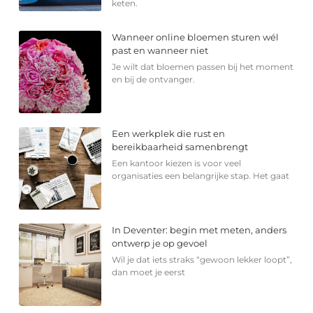
keten.
Wanneer online bloemen sturen wél
past en wanneer niet
Je wilt dat bloemen passen bij het moment
en bij de ontvanger.
Een werkplek die rust en
bereikbaarheid samenbrengt
Een kantoor kiezen is voor veel
organisaties een belangrijke stap. Het gaat
In Deventer: begin met meten, anders
ontwerp je op gevoel
Wil je dat iets straks “gewoon lekker loopt”,
dan moet je eerst