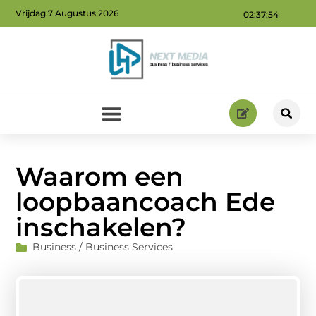
Vrijdag 7 Augustus 2026
02:37:56
Geld verdienen via internet: ontdek hoe jij online inkomsten kunt genereren
Waarom een
loopbaancoach Ede
inschakelen?
Business / Business Services