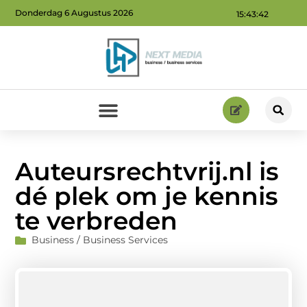
Donderdag 6 Augustus 2026
15:43:43
Geld verdienen via internet: ontdek hoe jij online inkomsten kunt genereren
Auteursrechtvrij.nl is
dé plek om je kennis
te verbreden
Business / Business Services