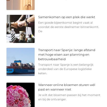
Samenkomen op een plek die werkt
Een goede bijeenkomst begint vaak al
voordat de eerste deelnemer binnenkomt.
De
Transport naar Spanje: lange afstand
met hoge eisen aan planning en
betrouwbaarheid
Transport naar Spanje is een belangrijk
onderdeel van de Europese logistieke
keten.
Wanneer online bloemen sturen wél
past en wanneer niet
Je wilt dat bloemen passen bij het moment
en bij de ontvanger.