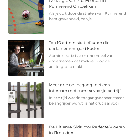
De Magie van Zaalvoetbal in
Purmerend Ontdekken
Als je ooit door de straten van Purmerend
hebt gewandeld, heb je
Top 10 administratiefouten die
ondernemers geld kosten
Administratie is zo’n onderdeel van
ondernemen dat makkelijk op de
achtergrond raakt.
Meer grip op toegang met een
intercom met camera voor je bedrijf
In een tijd waarin toegangsbeheer steeds
belangrijker wordt, is het cruciaal voor
De Ultieme Gids voor Perfecte Vloeren
in IJmuiden