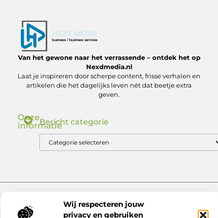
Van het gewone naar het verrassende – ontdek het op
Nexdmedia.nl
Laat je inspireren door scherpe content, frisse verhalen en
artikelen die het dagelijks leven nét dat beetje extra
geven.
Onze
Bericht categorie
informatie
Nederlandse Linkbuilding: Zo Bouw Jij aan Autoriteit in de .nl Markt
Geld verdienen via internet: ontdek hoe jij online inkomsten kunt genereren
Website index
Cookiebeleid (EU)
Wij respecteren jouw
@2025 www.nexdmedia.nl. All Right Reserved.
privacy en gebruiken