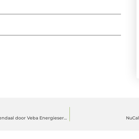
Duurzame Zonnepanelen laten plaatsen in Veenendaal door Veba Energieservice!
NuCal