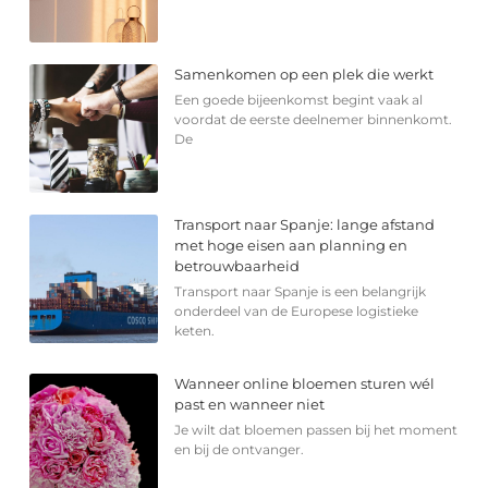
Samenkomen op een plek die werkt
Een goede bijeenkomst begint vaak al
voordat de eerste deelnemer binnenkomt.
De
Transport naar Spanje: lange afstand
met hoge eisen aan planning en
betrouwbaarheid
Transport naar Spanje is een belangrijk
onderdeel van de Europese logistieke
keten.
Wanneer online bloemen sturen wél
past en wanneer niet
Je wilt dat bloemen passen bij het moment
en bij de ontvanger.