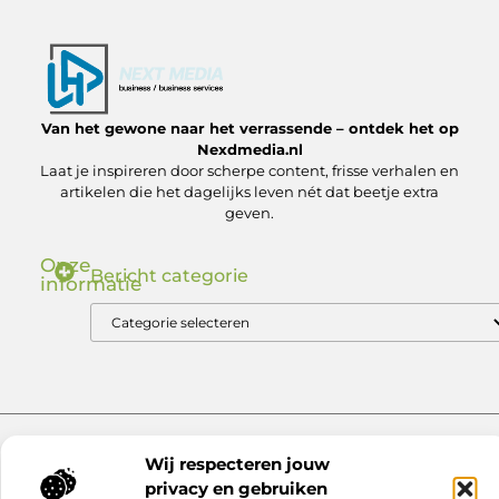
Van het gewone naar het verrassende – ontdek het op
Nexdmedia.nl
Laat je inspireren door scherpe content, frisse verhalen en
artikelen die het dagelijks leven nét dat beetje extra
geven.
Onze
Bericht categorie
informatie
Nederlandse Linkbuilding: Zo Bouw Jij aan Autoriteit in de .nl Markt
Geld verdienen via internet: ontdek hoe jij online inkomsten kunt genereren
Website index
Cookiebeleid (EU)
Wij respecteren jouw
@2025 www.nexdmedia.nl. All Right Reserved.
privacy en gebruiken