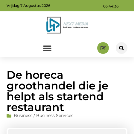
Vrijdag 7 Augustus 2026
05:44:37
Geld verdienen via internet: ontdek hoe jij online inkomsten kunt genereren
De horeca
groothandel die je
helpt als startend
restaurant
Business / Business Services