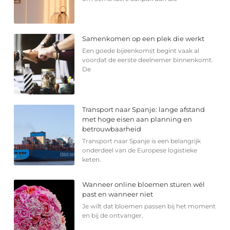
Samenkomen op een plek die werkt
Een goede bijeenkomst begint vaak al
voordat de eerste deelnemer binnenkomt.
De
Transport naar Spanje: lange afstand
met hoge eisen aan planning en
betrouwbaarheid
Transport naar Spanje is een belangrijk
onderdeel van de Europese logistieke
keten.
Wanneer online bloemen sturen wél
past en wanneer niet
Je wilt dat bloemen passen bij het moment
en bij de ontvanger.