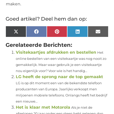
maken.
Goed artikel? Deel hem dan op:
X
Facebook
Pinterest
LinkedIn
Email
(Twitter)
Gerelateerde Berichten:
Visitekaartjes afdrukken en bestellen
Het
online bestellen van een visitekaartje was nog nooit zo
gemakkelijk. Maar waar gebruik je een visitekaartje
nou eigenlijk voor? Voor wie is het handig...
LG heeft de sprong naar de top gemaakt
LG is op dit moment een van de bekendste telefoon
producenten van Europa. Jaarlijks verkoopt men
miljoenen mobiele telefoons. Onlangs heeft het bedrijf
een nieuwe...
Het is klaar met Motorola
Als je niet de
afgelopen 20 jaar onder een steen hebt gelegen dan