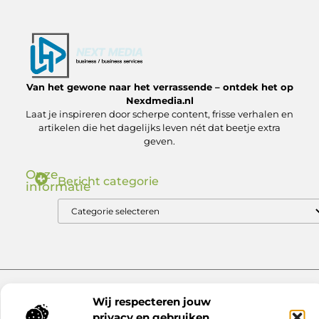
Van het gewone naar het verrassende – ontdek het op
Nexdmedia.nl
Laat je inspireren door scherpe content, frisse verhalen en
artikelen die het dagelijks leven nét dat beetje extra
geven.
Onze
Bericht categorie
informatie
Nederlandse Linkbuilding: Zo Bouw Jij aan Autoriteit in de .nl Markt
Geld verdienen via internet: ontdek hoe jij online inkomsten kunt genereren
Website index
Cookiebeleid (EU)
Wij respecteren jouw
@2025 www.nexdmedia.nl. All Right Reserved.
privacy en gebruiken