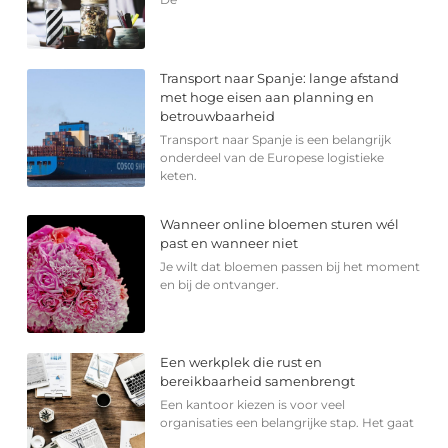
Transport naar Spanje: lange afstand
met hoge eisen aan planning en
betrouwbaarheid
Transport naar Spanje is een belangrijk
onderdeel van de Europese logistieke
keten.
Wanneer online bloemen sturen wél
past en wanneer niet
Je wilt dat bloemen passen bij het moment
en bij de ontvanger.
Een werkplek die rust en
bereikbaarheid samenbrengt
Een kantoor kiezen is voor veel
organisaties een belangrijke stap. Het gaat