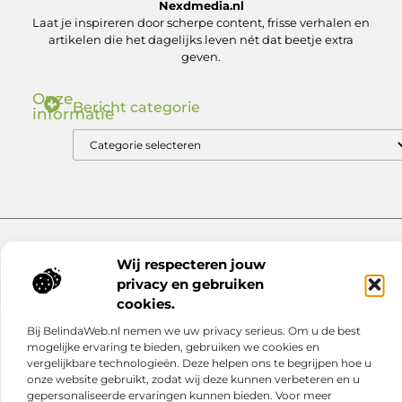
Nexdmedia.nl
Laat je inspireren door scherpe content, frisse verhalen en
artikelen die het dagelijks leven nét dat beetje extra
geven.
Onze
Bericht categorie
informatie
Nederlandse Linkbuilding: Zo Bouw Jij aan Autoriteit in de .nl Markt
Geld verdienen via internet: ontdek hoe jij online inkomsten kunt genereren
Website index
Cookiebeleid (EU)
Wij respecteren jouw
@2025 www.nexdmedia.nl. All Right Reserved.
privacy en gebruiken
cookies.
Bij BelindaWeb.nl nemen we uw privacy serieus. Om u de best
mogelijke ervaring te bieden, gebruiken we cookies en
vergelijkbare technologieën. Deze helpen ons te begrijpen hoe u
onze website gebruikt, zodat wij deze kunnen verbeteren en u
gepersonaliseerde ervaringen kunnen bieden. Voor meer