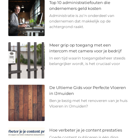
Top 10 administratiefouten die
ondernemers geld kosten
Administratie is zo’n onderdeel van
ondernemen dat makkelijk op de
achtergrond raakt.
Meer grip op toegang met een
intercom met camera voor je bedrijf
In een tijd waarin toegangsbeheer steeds
belangrijker wordt, is het cruciaal voor
De Ultieme Gids voor Perfecte Vloeren
in IJmuiden
Ben je bezig met het renoveren van je huis
Vloeren in IJmuiden?
Hoe verbeter je je content prestaties
Goede content publiceren is één ding.