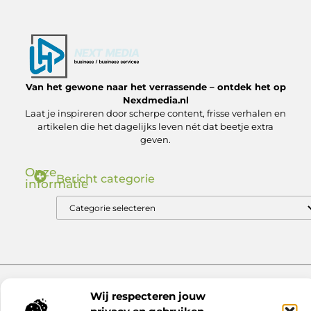
Van het gewone naar het verrassende – ontdek het op
Nexdmedia.nl
Laat je inspireren door scherpe content, frisse verhalen en
artikelen die het dagelijks leven nét dat beetje extra
geven.
Onze
Bericht categorie
informatie
Nederlandse Linkbuilding: Zo Bouw Jij aan Autoriteit in de .nl Markt
Geld verdienen via internet: ontdek hoe jij online inkomsten kunt genereren
Website index
Cookiebeleid (EU)
Wij respecteren jouw
@2025 www.nexdmedia.nl. All Right Reserved.