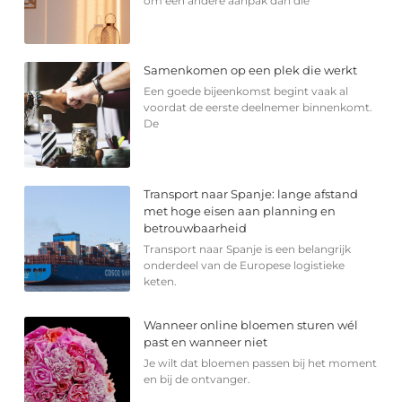
om een andere aanpak dan die
Samenkomen op een plek die werkt
Een goede bijeenkomst begint vaak al
voordat de eerste deelnemer binnenkomt.
De
Transport naar Spanje: lange afstand
met hoge eisen aan planning en
betrouwbaarheid
Transport naar Spanje is een belangrijk
onderdeel van de Europese logistieke
keten.
Wanneer online bloemen sturen wél
past en wanneer niet
Je wilt dat bloemen passen bij het moment
en bij de ontvanger.