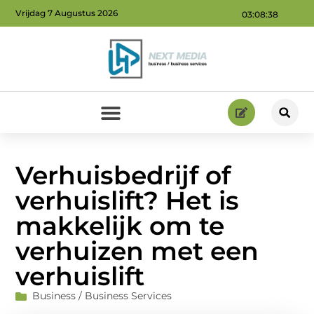
Vrijdag 7 Augustus 2026
03:08:39
Geld verdienen via internet: ontdek hoe jij online inkomsten kunt genereren
Verhuisbedrijf of
verhuislift? Het is
makkelijk om te
verhuizen met een
verhuislift
Business / Business Services