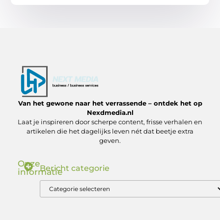
Van het gewone naar het verrassende – ontdek het op
Nexdmedia.nl
Laat je inspireren door scherpe content, frisse verhalen en
artikelen die het dagelijks leven nét dat beetje extra
geven.
Onze
Bericht categorie
informatie
Nederlandse Linkbuilding: Zo Bouw Jij aan Autoriteit in de .nl Markt
Geld verdienen via internet: ontdek hoe jij online inkomsten kunt genereren