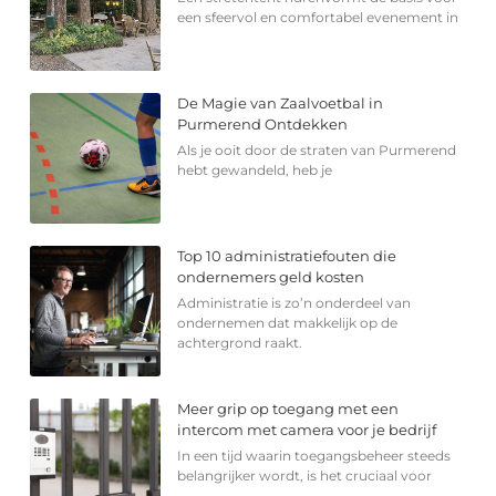
een sfeervol en comfortabel evenement in
De Magie van Zaalvoetbal in
Purmerend Ontdekken
Als je ooit door de straten van Purmerend
hebt gewandeld, heb je
Top 10 administratiefouten die
ondernemers geld kosten
Administratie is zo’n onderdeel van
ondernemen dat makkelijk op de
achtergrond raakt.
Meer grip op toegang met een
intercom met camera voor je bedrijf
In een tijd waarin toegangsbeheer steeds
belangrijker wordt, is het cruciaal voor