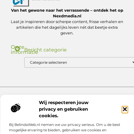
Van het gewone naar het verrassende – ontdek het op
Nexdmedia.nl
Laat je inspireren door scherpe content, frisse verhalen en
artikelen die het dagelijks leven nét dat beetje extra
geven.
Onze
Bericht categorie
informatie
Nederlandse Linkbuilding: Zo Bouw Jij aan Autoriteit in de .nl Markt
Geld verdienen via internet: ontdek hoe jij online inkomsten kunt genereren
Website index
Cookiebeleid (EU)
Wij respecteren jouw
@2025 www.nexdmedia.nl. All Right Reserved.
privacy en gebruiken
cookies.
Bij BelindaWeb.nl nemen we uw privacy serieus. Om u de best
mogelijke ervaring te bieden, gebruiken we cookies en