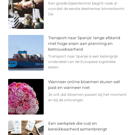
Een goede bijeenkomst begint vaak al
voordat de eerste deelnemer binnenkomt.
De
Transport naar Spanje: lange afstand
met hoge eisen aan planning en
betrouwbaarheid
Transport naar Spanje is een belangrijk
onderdeel van de Europese logistieke
keten.
Wanneer online bloemen sturen wél
past en wanneer niet
Je wilt dat bloemen passen bij het moment
en bij de ontvanger.
Een werkplek die rust en
bereikbaarheid samenbrengt