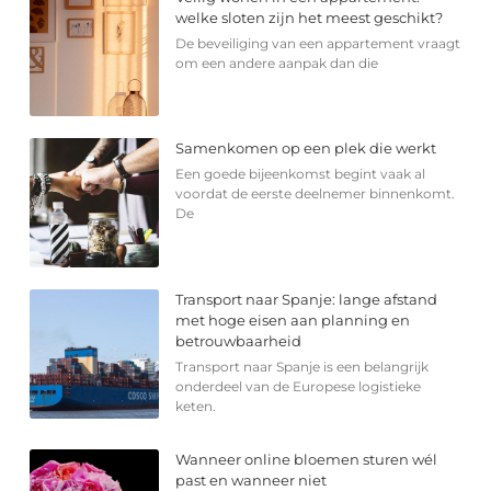
welke sloten zijn het meest geschikt?
De beveiliging van een appartement vraagt
om een andere aanpak dan die
Samenkomen op een plek die werkt
Een goede bijeenkomst begint vaak al
voordat de eerste deelnemer binnenkomt.
De
Transport naar Spanje: lange afstand
met hoge eisen aan planning en
betrouwbaarheid
Transport naar Spanje is een belangrijk
onderdeel van de Europese logistieke
keten.
Wanneer online bloemen sturen wél
past en wanneer niet