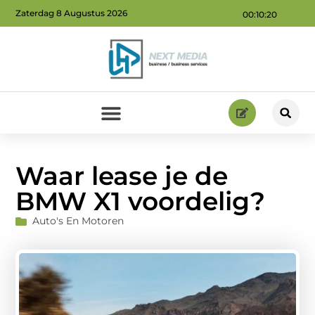
Zaterdag 8 Augustus 2026
00:10:21
Geld verdienen via internet: ontdek hoe jij online inkomsten kunt genereren
Waar lease je de
BMW X1 voordelig?
Auto's En Motoren