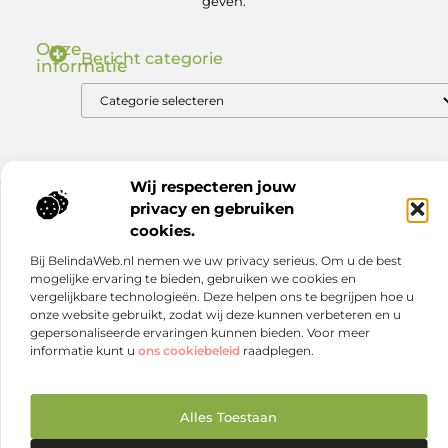
geven.
Onze
Bericht categorie
informatie
Nederlandse Linkbuilding: Zo Bouw Jij aan Autoriteit in de .nl Markt
Geld verdienen via internet: ontdek hoe jij online inkomsten kunt genereren
Wij respecteren jouw
privacy en gebruiken
Website index
Cookiebeleid (EU)
cookies.
@2025 www.nexdmedia.nl. All Right Reserved.
Bij BelindaWeb.nl nemen we uw privacy serieus. Om u de best
mogelijke ervaring te bieden, gebruiken we cookies en
vergelijkbare technologieën. Deze helpen ons te begrijpen hoe u
onze website gebruikt, zodat wij deze kunnen verbeteren en u
gepersonaliseerde ervaringen kunnen bieden. Voor meer
informatie kunt u
ons cookiebeleid
raadplegen.
Alles Toestaan