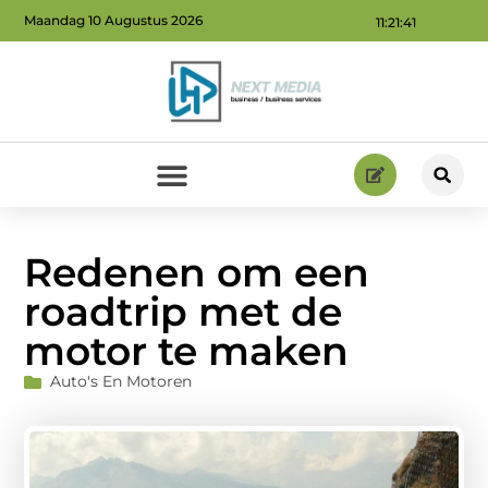
Maandag 10 Augustus 2026
11:21:42
Geld verdienen via internet: ontdek hoe jij online inkomsten kunt genereren
Redenen om een
roadtrip met de
motor te maken
Auto's En Motoren