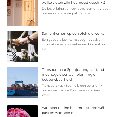
welke sloten zijn het meest geschikt?
De beveiliging van een appartement vraagt
om een andere aanpak dan die
Samenkomen op een plek die werkt
Een goede bijeenkomst begint vaak al
voordat de eerste deelnemer binnenkomt.
De
Transport naar Spanje: lange afstand
met hoge eisen aan planning en
betrouwbaarheid
Transport naar Spanje is een belangrijk
onderdeel van de Europese logistieke
keten.
Wanneer online bloemen sturen wél
past en wanneer niet