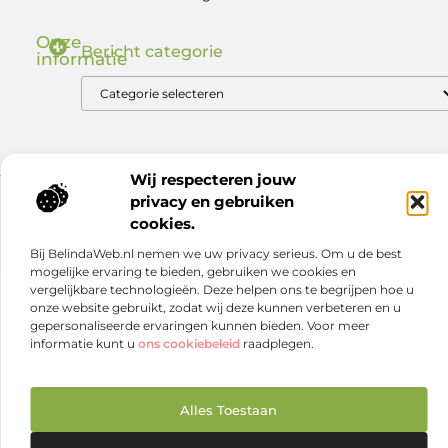
Onze
Bericht categorie
informatie
Nederlandse Linkbuilding: Zo Bouw Jij aan Autoriteit in de .nl Markt
Geld verdienen via internet: ontdek hoe jij online inkomsten kunt genereren
Wij respecteren jouw
privacy en gebruiken
Website index
Cookiebeleid (EU)
cookies.
@2025 www.nexdmedia.nl. All Right Reserved.
Bij BelindaWeb.nl nemen we uw privacy serieus. Om u de best
mogelijke ervaring te bieden, gebruiken we cookies en
vergelijkbare technologieën. Deze helpen ons te begrijpen hoe u
onze website gebruikt, zodat wij deze kunnen verbeteren en u
gepersonaliseerde ervaringen kunnen bieden. Voor meer
informatie kunt u
ons cookiebeleid
raadplegen.
Alles Toestaan