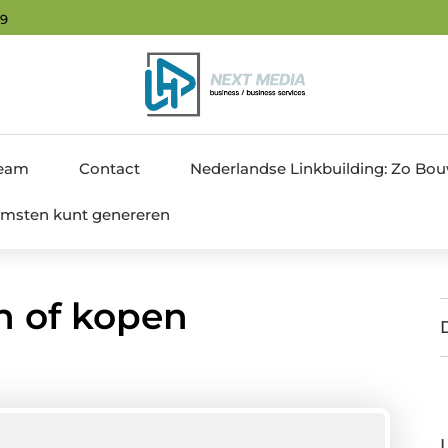
00
team
Contact
Nederlandse Linkbuilding: Zo Bouw 
nkomsten kunt genereren
n of kopen