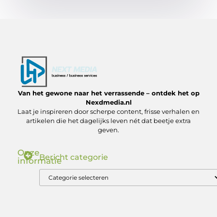
Van het gewone naar het verrassende – ontdek het op
Nexdmedia.nl
Laat je inspireren door scherpe content, frisse verhalen en
artikelen die het dagelijks leven nét dat beetje extra
geven.
Onze
Bericht categorie
informatie
Nederlandse Linkbuilding: Zo Bouw Jij aan Autoriteit in de .nl Markt
Geld verdienen via internet: ontdek hoe jij online inkomsten kunt genereren