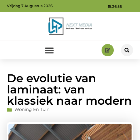
Vrijdag 7 Augustus 2026
15:26:57
Geld verdienen via internet: ontdek hoe jij online inkomsten kunt genereren
De evolutie van
laminaat: van
klassiek naar modern
Woning En Tuin