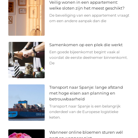
Veilig wonen in een appartement:
welke sloten zijn het meest geschikt?
De beveiliging van een appartement vraagt
om een andere aanpak dan die
Samenkomen op een plek die werkt
Een goede bijeenkomst begint vaak al
voordat de eerste deelnemer binnenkomt.
De
Transport naar Spanje: lange afstand
met hoge eisen aan planning en
betrouwbaarheid
Transport naar Spanje is een belangrijk
onderdeel van de Europese logistieke
keten.
Wanneer online bloemen sturen wél
past en wanneer niet