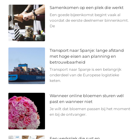
Samenkomen op een plek die werkt
Een goede bijeenkomst begint vaak al
voordat de eerste deelnemer binnenkomt.
De
Transport naar Spanje: lange afstand
met hoge eisen aan planning en
betrouwbaarheid
Transport naar Spanje is een belangrijk
onderdeel van de Europese logistieke
keten.
Wanneer online bloemen sturen wél
past en wanneer niet
Je wilt dat bloemen passen bij het moment
en bij de ontvanger.
Een werkplek die rust en