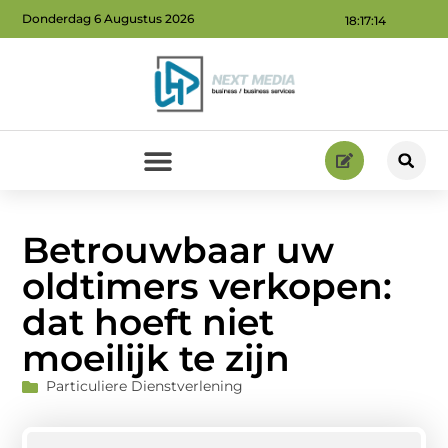
Donderdag 6 Augustus 2026
18:17:15
Geld verdienen via internet: ontdek hoe jij online inkomsten kunt genereren
Betrouwbaar uw
oldtimers verkopen:
dat hoeft niet
moeilijk te zijn
Particuliere Dienstverlening