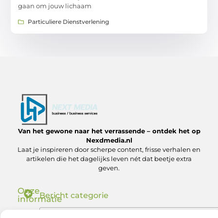
gaan om jouw lichaam
Particuliere Dienstverlening
Van het gewone naar het verrassende – ontdek het op
Nexdmedia.nl
Laat je inspireren door scherpe content, frisse verhalen en
artikelen die het dagelijks leven nét dat beetje extra
geven.
Onze
Bericht categorie
informatie
Nederlandse Linkbuilding: Zo Bouw Jij aan Autoriteit in de .nl Markt
Geld verdienen via internet: ontdek hoe jij online inkomsten kunt genereren