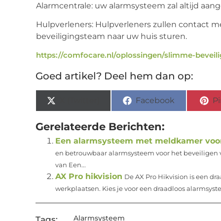
Alarmcentrale: uw alarmsysteem zal altijd aang
Hulpverleners: Hulpverleners zullen contact 
beveiligingsteam naar uw huis sturen.
https://comfocare.nl/oplossingen/slimme-beveili
Goed artikel? Deel hem dan op:
X (Twitter)
Facebook
Pi
Gerelateerde Berichten:
Een alarmsysteem met meldkamer voor 
en betrouwbaar alarmsysteem voor het beveiligen v
van Een...
AX Pro hikvision
De AX Pro Hikvision is een d
werkplaatsen. Kies je voor een draadloos alarmsystee
Alarmsysteem
Tags: