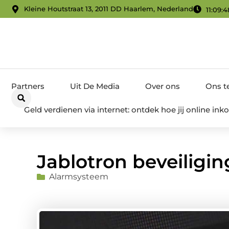
Kleine Houtstraat 13, 2011 DD Haarlem, Nederland
11:09:4
Partners
Uit De Media
Over ons
Ons 
Geld verdienen via internet: ontdek hoe jij online i
Jablotron beveiligi
Alarmsysteem