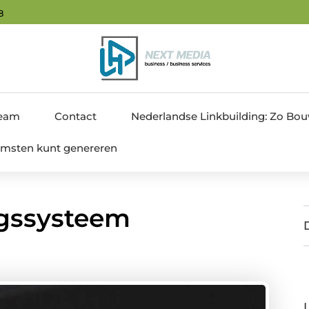
9
team
Contact
Nederlandse Linkbuilding: Zo Bouw 
nkomsten kunt genereren
ngssysteem