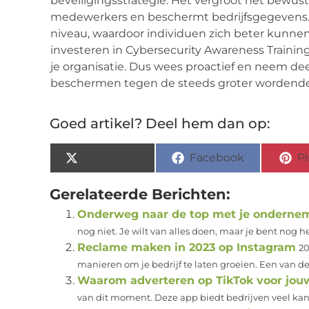
beveiligingsstrategie. Het vergroot het bewust
medewerkers en beschermt bedrijfsgegevens. 
niveau, waardoor individuen zich beter kunnen
investeren in Cybersecurity Awareness Training 
je organisatie. Dus wees proactief en neem deel
beschermen tegen de steeds groter wordende d
Goed artikel? Deel hem dan op:
X (Twitter)
Facebook
Pi
Gerelateerde Berichten:
Onderweg naar de top met je onderne
nog niet. Je wilt van alles doen, maar je bent nog 
Reclame maken in 2023 op Instagram
20
manieren om je bedrijf te laten groeien. Een van de
Waarom adverteren op TikTok voor jouw
van dit moment. Deze app biedt bedrijven veel kan