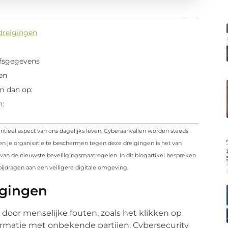
dreigingen
fsgegevens
en
m dan op:
n:
sentieel aspect van ons dagelijks leven. Cyberaanvallen worden steeds
en je organisatie te beschermen tegen deze dreigingen is het van
 van de nieuwste beveiligingsmaatregelen. In dit blogartikel bespreken
bijdragen aan een veiligere digitale omgeving.
igingen
oor menselijke fouten, zoals het klikken op
formatie met onbekende partijen. Cybersecurity