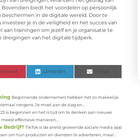
zijn van dreigingen, verandert het gedrag van
Bovendien biedt het voordelen op persoonlijk
 beschermen in de digitale wereld. Door te
investeer je in de veiligheid en het succes van
 aan trainingen om jezelf en je organisatie te
reigingen van het digitale tijdperk.
nterest
LinkedIn
Email
ming
Beginnende ondernemers hebben het zo makkelijk
helemaal nergens. Je moet aan de slag en...
23 is begonnen en het is tijd om te denken aan nieuwe
 meest effectieve manieren...
 Bedrijf?
TikTok is de snelst groeiende sociale media app
sen om hun producten en diensten te adverteren, maar...