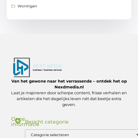
Woningen
Van het gewone naar het verrassende – ontdek het op
Nexdmedia.nl
Laat je inspireren door scherpe content, frisse verhalen en
artikelen die het dagelijks leven nét dat beetje extra
geven.
Onze
Bericht categorie
informatie
Nederlandse Linkbuilding: Zo Bouw Jij aan Autoriteit in de .nl Markt
Geld verdienen via internet: ontdek hoe jij online inkomsten kunt genereren