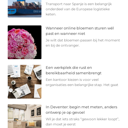
Transport naar Spanje is een belangrijk
onderdeel van de Europese logistieke
keten.
Wanneer online bloemen sturen wél
past en wanneer niet
Je wilt dat bloemen passen bij het moment
en bij de ontvanger.
Een werkplek die rust en
bereikbaarheid samenbrengt
Een kantoor kiezen is voor veel
organisaties een belangrijke stap. Het gaat
In Deventer: begin met meten, anders
ontwerp je op gevoel
Wil je dat iets straks “gewoon lekker loopt”,
dan moet je eerst