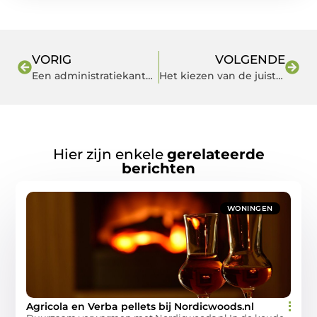
VORIG
VOLGENDE
Een administratiekantoor in Deventer: Waarom diensten op Maat voor Lokale Ondernemers
Het kiezen van de juiste doorstroomboiler op 123Installatiematerialen.nl
Hier zijn enkele
gerelateerde
berichten
WONINGEN
Agricola en Verba pellets bij Nordicwoods.nl