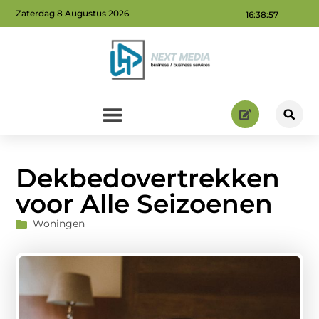
Zaterdag 8 Augustus 2026
16:38:59
Geld verdienen via internet: ontdek hoe jij online inkomsten kunt genereren
Dekbedovertrekken
voor Alle Seizoenen
Woningen