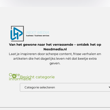
Van het gewone naar het verrassende – ontdek het op
Nexdmedia.nl
Laat je inspireren door scherpe content, frisse verhalen en
artikelen die het dagelijks leven nét dat beetje extra
geven.
Onze
Bericht categorie
informatie
Nederlandse Linkbuilding: Zo Bouw Jij aan Autoriteit in de .nl Markt
Geld verdienen via internet: ontdek hoe jij online inkomsten kunt genereren