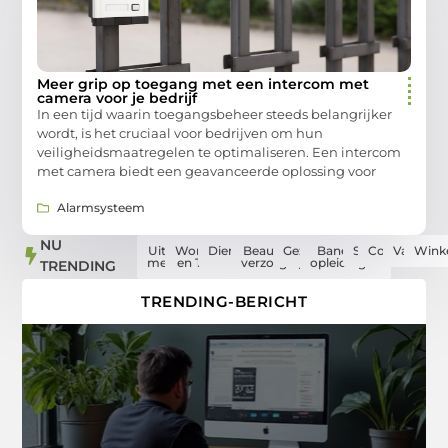
Meer grip op toegang met een intercom met
camera voor je bedrijf
In een tijd waarin toegangsbeheer steeds belangrijker
wordt, is het cruciaal voor bedrijven om hun
veiligheidsmaatregelen te optimaliseren. Een intercom
met camera biedt een geavanceerde oplossing voor
Alarmsysteem
NU
Uit de
Woning
Dienstverlening
Beauty en
Gezondheid
Banen en
Sport
Computers
Vakantie
Wink
media
en Tuin
verzorging
opleidingen
TRENDING
TRENDING-BERICHT