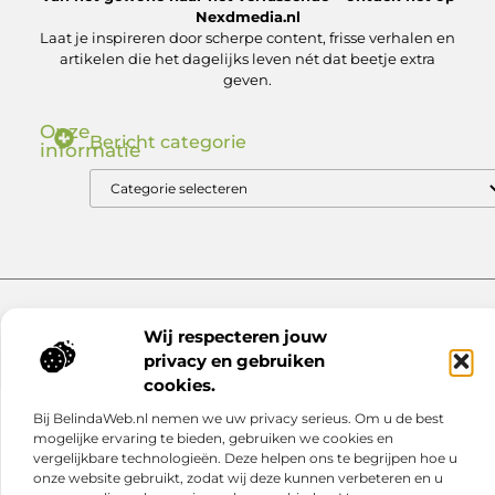
Nexdmedia.nl
Laat je inspireren door scherpe content, frisse verhalen en
artikelen die het dagelijks leven nét dat beetje extra
geven.
Onze
Bericht categorie
informatie
Nederlandse Linkbuilding: Zo Bouw Jij aan Autoriteit in de .nl Markt
Geld verdienen via internet: ontdek hoe jij online inkomsten kunt genereren
Website index
Cookiebeleid (EU)
Wij respecteren jouw
@2025 www.nexdmedia.nl. All Right Reserved.
privacy en gebruiken
cookies.
Bij BelindaWeb.nl nemen we uw privacy serieus. Om u de best
mogelijke ervaring te bieden, gebruiken we cookies en
vergelijkbare technologieën. Deze helpen ons te begrijpen hoe u
onze website gebruikt, zodat wij deze kunnen verbeteren en u