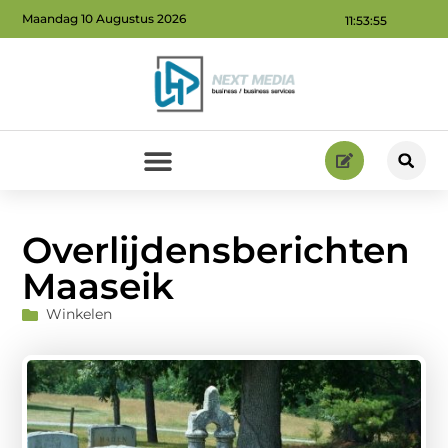
Maandag 10 Augustus 2026
11:53:57
Geld verdienen via internet: ontdek hoe jij online inkomsten kunt genereren
Overlijdensberichten
Maaseik
Winkelen