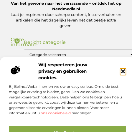
Van het gewone naar het verrassende – ontdek het op
Nexdmedia.nl
Laat je inspireren door scherpe content, frisse verhalen en
artikelen die het dagelijks leven nét dat beetje extra
geven.
Onze
Bericht categorie
informatie
Nederlandse Linkbuilding: Zo Bouw Jij aan Autoriteit in de .nl Markt
Geld verdienen via internet: ontdek hoe jij online inkomsten kunt genereren
Wij respecteren jouw
privacy en gebruiken
cookies.
Bij BelindaWeb.nl nemen we uw privacy serieus. Om u de best
Website index
Cookiebeleid (EU)
mogelijke ervaring te bieden, gebruiken we cookies en
@2025 www.nexdmedia.nl. All Right Reserved.
vergelijkbare technologieën. Deze helpen ons te begrijpen hoe u
onze website gebruikt, zodat wij deze kunnen verbeteren en u
gepersonaliseerde ervaringen kunnen bieden. Voor meer
informatie kunt u
ons cookiebeleid
raadplegen.