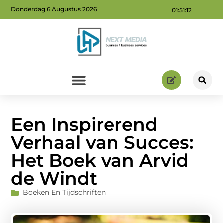
Donderdag 6 Augustus 2026
01:51:13
Geld verdienen via internet: ontdek hoe jij online inkomsten kunt genereren
Een Inspirerend
Verhaal van Succes:
Het Boek van Arvid
de Windt
Boeken En Tijdschriften