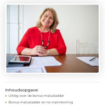
Inhoudsopgave:
Uitleg over de bonus-malusladder
Bonus-malusladder en no-claimkorting