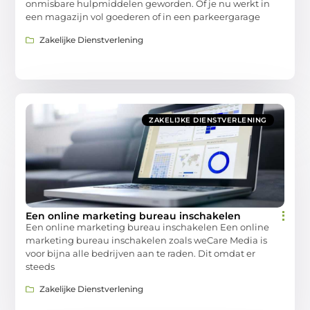
onmisbare hulpmiddelen geworden. Of je nu werkt in
een magazijn vol goederen of in een parkeergarage
Zakelijke Dienstverlening
ZAKELIJKE DIENSTVERLENING
Een online marketing bureau inschakelen
Een online marketing bureau inschakelen Een online
marketing bureau inschakelen zoals weCare Media is
voor bijna alle bedrijven aan te raden. Dit omdat er
steeds
Zakelijke Dienstverlening