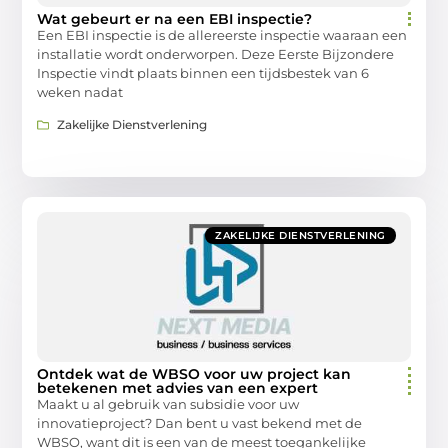
Wat gebeurt er na een EBI inspectie?
Een EBI inspectie is de allereerste inspectie waaraan een
installatie wordt onderworpen. Deze Eerste Bijzondere
Inspectie vindt plaats binnen een tijdsbestek van 6
weken nadat
Zakelijke Dienstverlening
ZAKELIJKE DIENSTVERLENING
Ontdek wat de WBSO voor uw project kan
betekenen met advies van een expert
Maakt u al gebruik van subsidie voor uw
innovatieproject? Dan bent u vast bekend met de
WBSO, want dit is een van de meest toegankelijke