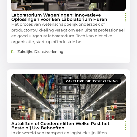
Laboratorium Wageningen: Innovatieve
Oplossingen voor Een Laboratorium Huren
Het proces van wetenschappelijk onderzoek of
productontwikkeling vraagt om een uiterst professioneel
en goed uitgerust laboratorium. Toch kan niet elke
organisatie, start-up of industrie het
Zakelijke Dienstverlening
ZAKELIJKE DIENSTVERLENING
Autoliften of Goederenliften Welke Past het
Beste bij Uw Behoeften
In de wereld van transport en logistiek zijn liften