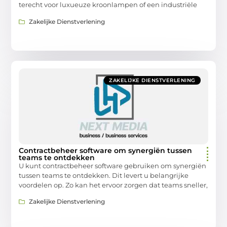
terecht voor luxueuze kroonlampen of een industriële
Zakelijke Dienstverlening
ZAKELIJKE DIENSTVERLENING
Contractbeheer software om synergiën tussen
teams te ontdekken
U kunt contractbeheer software gebruiken om synergiën
tussen teams te ontdekken. Dit levert u belangrijke
voordelen op. Zo kan het ervoor zorgen dat teams sneller,
Zakelijke Dienstverlening