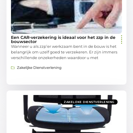
Een CAR-verzekering is ideaal voor het zzp in de
bouwsector
Wanneer u als zzp’er werkzaam bent in de bouw is het
belangrijk om uzelf goed te verzekeren. Er zijn immers
verschillende onzekerheden waardoor u met
Zakelijke Dienstverlening
ZAKELIJKE DIENSTVERLENING