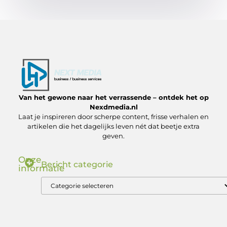
Van het gewone naar het verrassende – ontdek het op
Nexdmedia.nl
Laat je inspireren door scherpe content, frisse verhalen en
artikelen die het dagelijks leven nét dat beetje extra
geven.
Onze
Bericht categorie
informatie
Nederlandse Linkbuilding: Zo Bouw Jij aan Autoriteit in de .nl Markt
Geld verdienen via internet: ontdek hoe jij online inkomsten kunt genereren