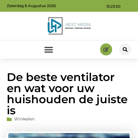
Zaterdag 8 Augustus 2026
13:23:52
Geld verdienen via internet: ontdek hoe jij online inkomsten kunt genereren
De beste ventilator
en wat voor uw
huishouden de juiste
is
Winkelen