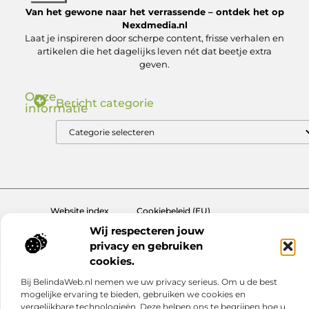
Van het gewone naar het verrassende – ontdek het op
Nexdmedia.nl
Laat je inspireren door scherpe content, frisse verhalen en
artikelen die het dagelijks leven nét dat beetje extra
geven.
Onze
Bericht categorie
informatie
Nederlandse Linkbuilding: Zo Bouw Jij aan Autoriteit in de .nl Markt
Geld verdienen via internet: ontdek hoe jij online inkomsten kunt genereren
Website index
Cookiebeleid (EU)
Wij respecteren jouw
@2025 www.nexdmedia.nl. All Right Reserved.
privacy en gebruiken
cookies.
Bij BelindaWeb.nl nemen we uw privacy serieus. Om u de best
mogelijke ervaring te bieden, gebruiken we cookies en
vergelijkbare technologieën. Deze helpen ons te begrijpen hoe u