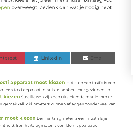
g hebt, kies er altijd een met antiaanbaklaag voor
kopen
overweegt, bedenk dan wat je nodig hebt
nterest
LinkedIn
Email
osti apparaat moet kiezen
Het eten van tosti’s is een
 een tosti apparaat in huis te hebben voor gezinnen. In...
t kiezen
Stoelfietsen zijn een uitstekende manier om te
en gemakkelijk kilometers kunnen afleggen zonder veel van
r moet kiezen
Een hartslagmeter is een must als je
 fitheid. Een hartslagmeter is een klein apparaatje