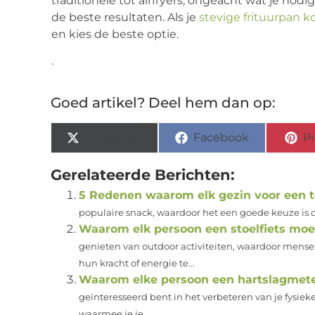
traditionele tot airfryers; ongeacht wat je nodi
de beste resultaten. Als je
stevige frituurpan 
en kies de beste optie.
.
Goed artikel? Deel hem dan op:
X (Twitter)
Facebook
Pi
Gerelateerde Berichten:
5 Redenen waarom elk gezin voor een t
populaire snack, waardoor het een goede keuze is om
Waarom elk persoon een stoelfiets moe
genieten van outdoor activiteiten, waardoor mens
hun kracht of energie te...
Waarom elke persoon een hartslagmete
geïnteresseerd bent in het verbeteren van je fysieke
waarmee je je...