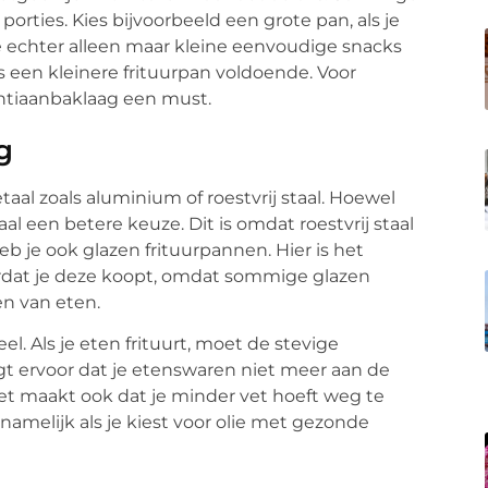
rties. Kies bijvoorbeeld een grote pan, als je
s je echter alleen maar kleine eenvoudige snacks
s een kleinere frituurpan voldoende. Voor
antiaanbaklaag een must.
g
al zoals aluminium of roestvrij staal. Hoewel
aal een betere keuze. Dit is omdat roestvrij staal
b je ook glazen frituurpannen. Hier is het
oordat je deze koopt, omdat sommige glazen
en van eten.
l. Als je eten frituurt, moet de stevige
gt ervoor dat je etenswaren niet meer aan de
t maakt ook dat je minder vet hoeft weg te
namelijk als je kiest voor olie met gezonde